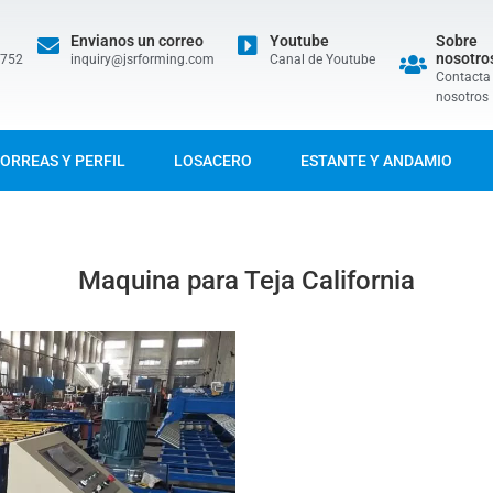
Envianos un correo
Youtube
Sobre
nosotro
5752
inquiry@jsrforming.com
Canal de Youtube
Contacta
nosotros
ORREAS Y PERFIL
LOSACERO
ESTANTE Y ANDAMIO
Maquina para Teja California