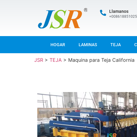
Llamanos
+00861885102
HOGAR
LAMINAS
TEJA
C
JSR
>
TEJA
>
Maquina para Teja California