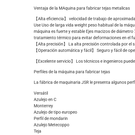
Ventaja de la MAquina para fabricar tejas metalicas
【Alta eficiencia】 velocidad de trabajo de aproximad
Use Uso de larga vida weight peso habitual de la máqui
máquina es fuerte y estable Ejes macizos de diámetro
tratamiento térmico para evitar deformaciones en el fu
【Alta precisión】 La alta precisión controlada por el 
【Operación automática y fácil】 Seguro y fácil de oper
【Excelente servicio】 Los técnicos e ingenieros pueden 
Perfiles de la máquina para fabricar tejas
La fábrica de maquinaria JSR le presenta algunos per
Versátil
Azulejo en C
Monterrey
Azulejo de tipo europeo
Perfil de mondarin
Azulejo Metecoppo
Teja